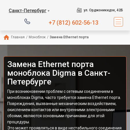
Санкт-Петербург
ул. Орджоникидзе, 42Б
▼
+7 (812) 602-56-13
Главная
/
Моноблок
/
Замена Ethernet порта
Замена Ethernet порта
моноблока Digma в Санкт-
Петербурге
При возникновении проблем с сетевым соединением в
моноблоках Digma, часто требуется замена Ethernet порта.
Повреждения, вызванные механическим воздействием,
окислением контактов или внутренними электронными
сбоями, являются основными причинами для этой
процедуры.
Это может проявляться в виде нестабильного соединения