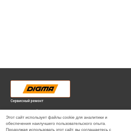
Сервисный ремонт
ВЫБЕРИ СВОЙ ГОРОД
Этот сайт использует файлы cookie для аналитики и
Замена Ethernet порта моноблока Digma в
Краснодаре
обеспечения наилучшего пользовательского опыта.
Замена Ethernet порта моноблока Digma в
Ростове-на-Дону
Продолжая использовать этот сайт, вы соглашаетесь с