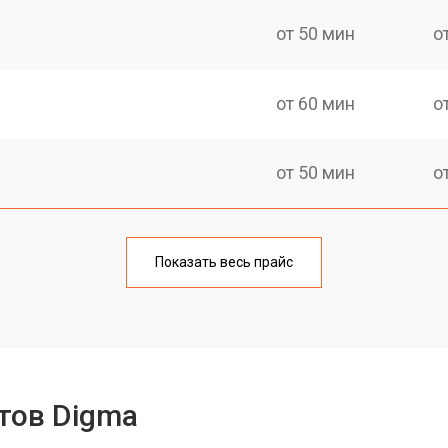
от 50 мин
о
от 60 мин
о
от 50 мин
о
от 70 мин
о
Показать весь прайс
от 50 мин
о
от 80 мин
о
тов Digma