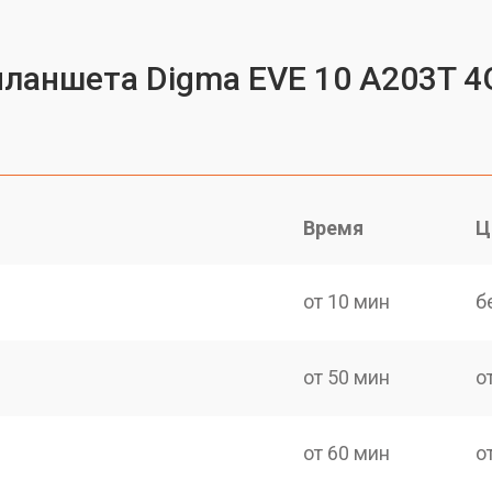
планшета Digma EVE 10 A203T 4
Время
Ц
от 10 мин
б
от 50 мин
о
от 60 мин
о