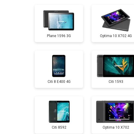
Замена задней крышки
Замена дисплея (экрана)
Plane 1596 3G
Optima 10 X702 4G
Замена аккумулятора
Замена Wi-Fi
Citi 8 E400 4G
Citi 1593
Замена материнской платы
Замена кнопок
Citi 8592
Optima 10 X702