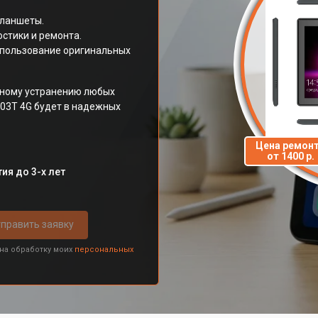
планшеты.
стики и ремонта.
спользование оригинальных
вному устранению любых
203T 4G будет в надежных
.
Цена ремон
от 1400 р.
ия до 3-х лет
править заявку
 на обработку моих
персональных